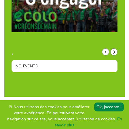
,
NO EVENTS
🍪 Nous utilisons des cookies pour améliorer
Ok, jaccepte !
votre expérience. En poursuivant votre
© Copyright • Ecolo – Genappe
navigation sur ce site, vous acceptez l'utilisation de cookies.
En
Mentions légales et protection de la vie privée
savoir plus