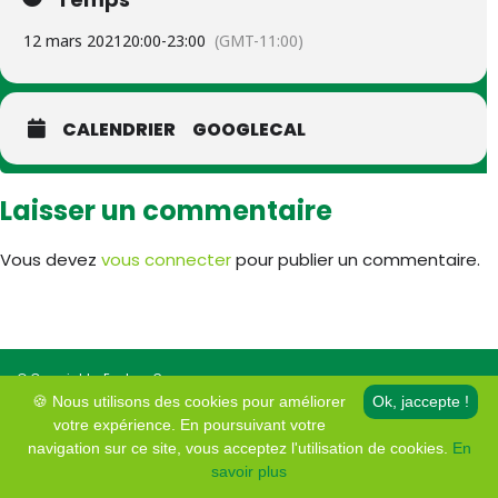
12 mars 2021
20:00
-
23:00
(GMT-11:00)
CALENDRIER
GOOGLECAL
Laisser un commentaire
Vous devez
vous connecter
pour publier un commentaire.
© Copyright • Ecolo – Genappe
Mentions légales et protection de la vie privée
🍪 Nous utilisons des cookies pour améliorer
Ok, jaccepte !
votre expérience. En poursuivant votre
navigation sur ce site, vous acceptez l'utilisation de cookies.
En
savoir plus