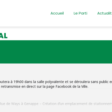
Accueil
Le Parti
Actuali
e
AL
era à 19h00 dans la salle polyvalente et se déroulera sans public e
 retransmise en direct sur la page Facebook de la Ville.
– Rue de Ways à Genappe – Création d’un emplacement de stationne