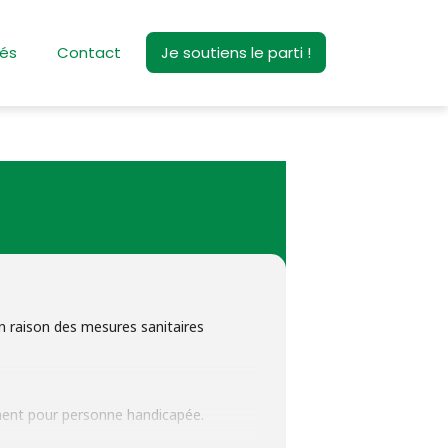
tés
Contact
Je soutiens le parti !
n raison des mesures sanitaires
ment pour personne handicapée.