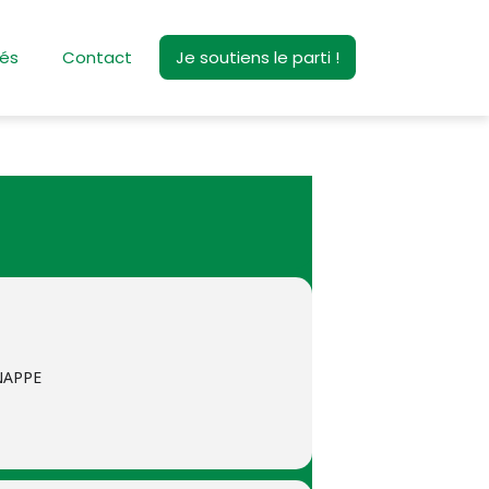
tés
Contact
Je soutiens le parti !
ENAPPE