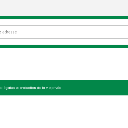
eil communal [5mx05XfNt]
 légales et protection de la vie privée