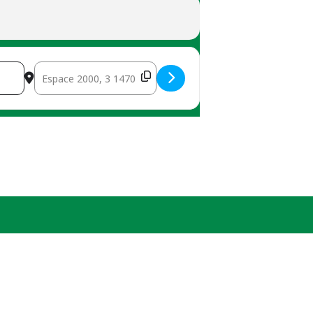
Destination Address - Conseil communal [VEzD8Yi2o]