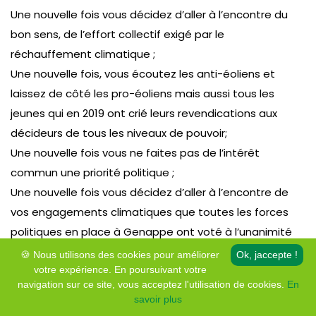
Une nouvelle fois vous décidez d’aller à l’encontre du
bon sens, de l’effort collectif exigé par le
réchauffement climatique ;
Une nouvelle fois, vous écoutez les anti-éoliens et
laissez de côté les pro-éoliens mais aussi tous les
jeunes qui en 2019 ont crié leurs revendications aux
décideurs de tous les niveaux de pouvoir;
Une nouvelle fois vous ne faites pas de l’intérêt
commun une priorité politique ;
Une nouvelle fois vous décidez d’aller à l’encontre de
vos engagements climatiques que toutes les forces
politiques en place à Genappe ont voté à l’unanimité
en 2016 ;
🍪 Nous utilisons des cookies pour améliorer
Ok, jaccepte !
Alors, une nouvelle fois nous votons contre votre
votre expérience. En poursuivant votre
navigation sur ce site, vous acceptez l'utilisation de cookies.
En
obstination.
savoir plus
Vous rejetez une des solutions clé et avec elle l’espoir