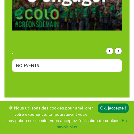
,
NO EVENTS
🍪 Nous utilisons des cookies pour améliorer
Ok, jaccepte !
votre expérience. En poursuivant votre
© Copyright • Ecolo – Genappe
navigation sur ce site, vous acceptez l'utilisation de cookies.
En
Mentions légales et protection de la vie privée
savoir plus