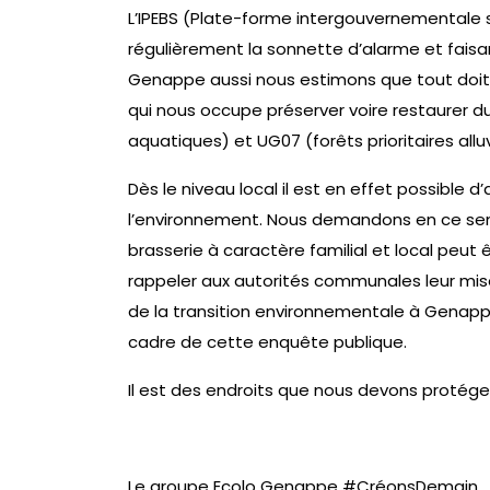
L’IPEBS (Plate-forme intergouvernementale su
régulièrement la sonnette d’alarme et faisan
Genappe aussi nous estimons que tout doit 
qui nous occupe préserver voire restaurer d
aquatiques) et UG07 (forêts prioritaires alluv
Dès le niveau local il est en effet possible 
l’environnement. Nous demandons en ce sens
brasserie à caractère familial et local peut
rappeler aux autorités communales leur mise 
de la transition environnementale à Genappe
cadre de cette enquête publique.
Il est des endroits que nous devons protége
Le groupe Ecolo Genappe #CréonsDemain