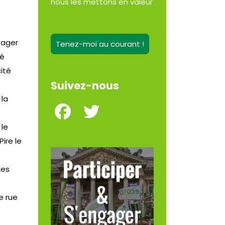
nous les mettons en valeur
sager
Tenez-moi au courant !
té
ité
Suivez-nous
 la
 le
ire le
les
e rue