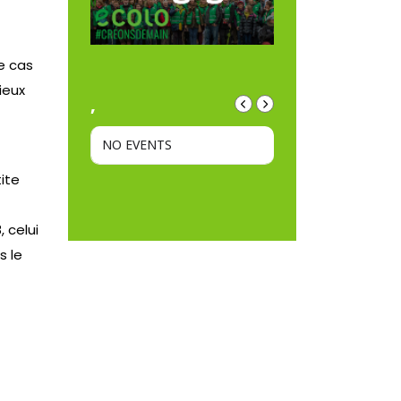
e cas
ieux
,
NO EVENTS
ite
 celui
s le