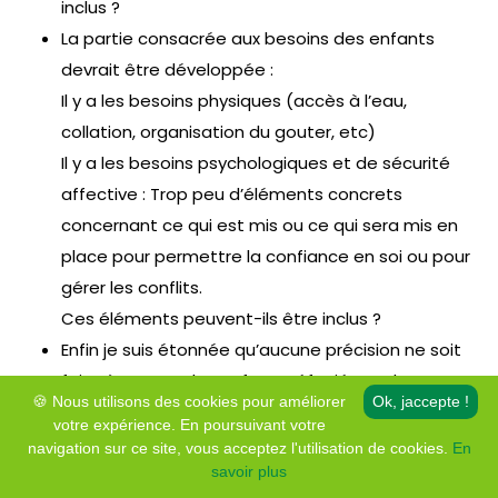
inclus ?
La partie consacrée aux besoins des enfants
devrait être développée :
Il y a les besoins physiques (accès à l’eau,
collation, organisation du gouter, etc)
Il y a les besoins psychologiques et de sécurité
affective : Trop peu d’éléments concrets
concernant ce qui est mis ou ce qui sera mis en
place pour permettre la confiance en soi ou pour
gérer les conflits.
Ces éléments peuvent-ils être inclus ?
Enfin je suis étonnée qu’aucune précision ne soit
faite à propos des enfants réfugiés et des
🍪 Nous utilisons des cookies pour améliorer
Ok, jaccepte !
enfants ukrainiens, de l’accueil particulier qui
votre expérience. En poursuivant votre
pourrait leur être réservé, des activités pour les
navigation sur ce site, vous acceptez l'utilisation de cookies.
En
intégrer, de sensibilisations aux droits des enfants,
savoir plus