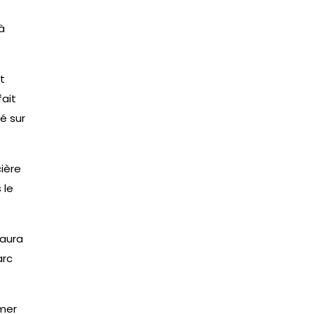
à
t
fait
é sur
cière
 le
 aura
arc
imer