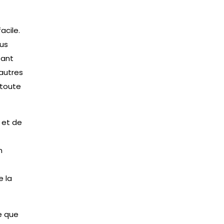
acile.
ous
tant
’autres
 toute
s et de
n
e la
e que