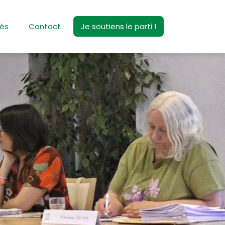
tés
Contact
Je soutiens le parti !