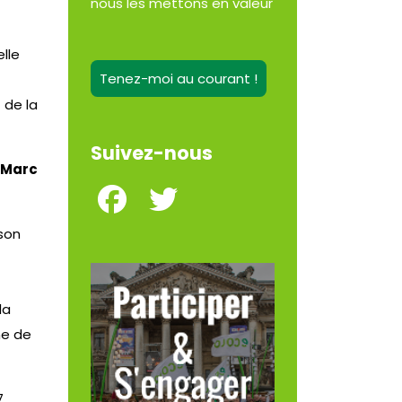
nous les mettons en valeur
lle
Tenez-moi au courant !
 de la
Suivez-nous
 Marc
ison
la
ne de
7