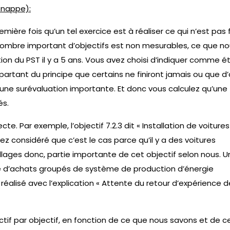
enappe):
emière fois qu’un tel exercice est à réaliser ce qui n’est pas f
n nombre important d’objectifs est non mesurables, ce que n
ation du PST il y a 5 ans. Vous avez choisi d’indiquer comme é
, partant du principe que certains ne finiront jamais ou que d
us une surévaluation importante. Et donc vous calculez qu’une
és.
e. Par exemple, l’objectif 7.2.3 dit « Installation de voiture
ez considéré que c’est le cas parce qu’il y a des voitures
llages donc, partie importante de cet objectif selon nous. U
lace d’achats groupés de système de production d’énergie
alisé avec l’explication « Attente du retour d’expérience d
ectif par objectif, en fonction de ce que nous savons et de c