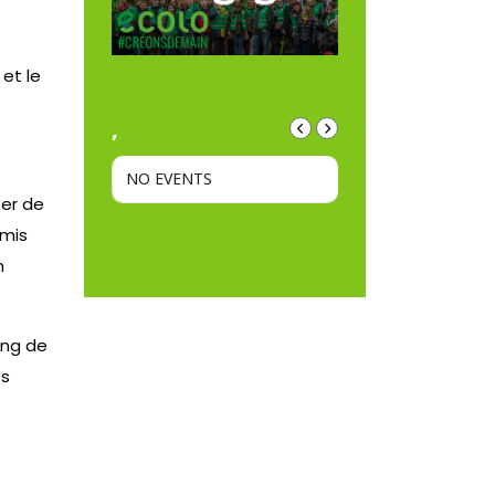
et le
,
NO EVENTS
ter de
umis
n
ing de
és