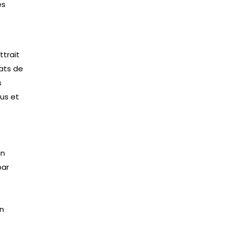
es
ttrait
ats de
s
us et
in
par
n