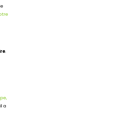
le
otre
ire
.
pe,
il a