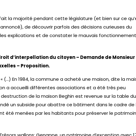
it la majorité pendant cette législature (et bien sur ce qu’e
t annoncé), de découvrir parfois des décisions curieuses du
les explications et de constater le mauvais fonctionnement
oit d’interpellation du citoyen – Demande de Monsieur
xelles – Proposition.
: « (…) En 1984, la commune a acheté une maison, dite la ma
son a accueilli différentes associations et a été très peu
a destruction de la maison Beghin est revenue sur la table du
dé un subside pour abattre ce bâtiment dans le cadre de 
 ont été menées par les habitants pour préserver le patrimoi
 “ Trésors wallons: Genappe, un patrimoine d’exception avec 1