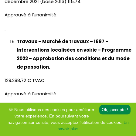
décembre 2021 (base 2013) 115,74.
Approuvé à l’unanimité.
Travaux – Marché de travaux – 1697 –
Interventions localisées en voirie – Programme
2022 – Approbation des conditions et du mode
de passation.
129.288,72 € TVAC
Approuvé à l’unanimité.
🍪 Nous utilisons des cookies pour améliorer
Ok, jaccepte !
votre expérience. En poursuivant votre
Travaux – Marché de travaux – 1696 –
navigation sur ce site, vous acceptez l'utilisation de cookies.
En
Réfection de voiries en hydrocarboné –
savoir plus