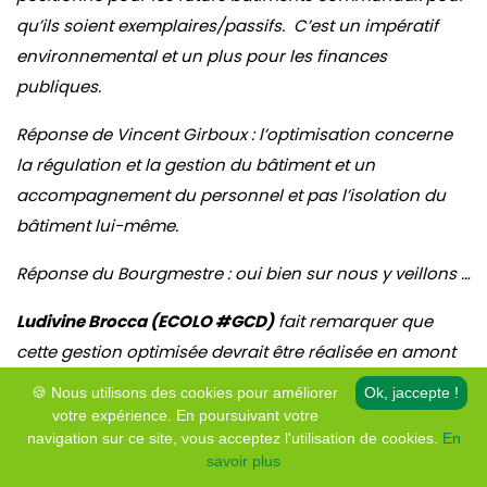
qu’ils soient exemplaires/passifs. C’est un impératif
environnemental et un plus pour les finances
publiques.
Réponse de Vincent Girboux : l’optimisation concerne
la régulation et la gestion du bâtiment et un
accompagnement du personnel et pas l’isolation du
bâtiment lui-même.
Réponse du Bourgmestre : oui bien sur nous y veillons …
Ludivine Brocca (ECOLO #GCD)
fait remarquer que
cette gestion optimisée devrait être réalisée en amont
pour éviter des surcoûts par après …
🍪 Nous utilisons des cookies pour améliorer
Ok, jaccepte !
votre expérience. En poursuivant votre
Approuvé à l’unanimité.
navigation sur ce site, vous acceptez l'utilisation de cookies.
En
savoir plus
20. Urbanisme – Urbanisme – Patrimoine –