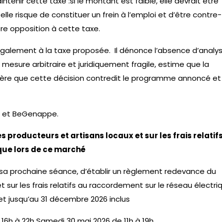
intenir cette taxe :si le montant est faible, elle devrait être
 elle risque de constituer un frein à l’emploi et d’être contre-
re opposition à cette taxe.
galement à la taxe proposée. Il dénonce l’absence d’analy
 mesure arbitraire et juridiquement fragile, estime que la
ère que cette décision contredit le programme annoncé et
o et BeGenappe.
roducteurs et artisans locaux et sur les frais relatif
que lors de ce marché
 sa prochaine séance, d’établir un règlement redevance du
 sur les frais relatifs au raccordement sur le réseau électri
et jusqu’au 31 décembre 2026 inclus
 16h à 22h Samedi 30 mai 2026 de 11h à 19h