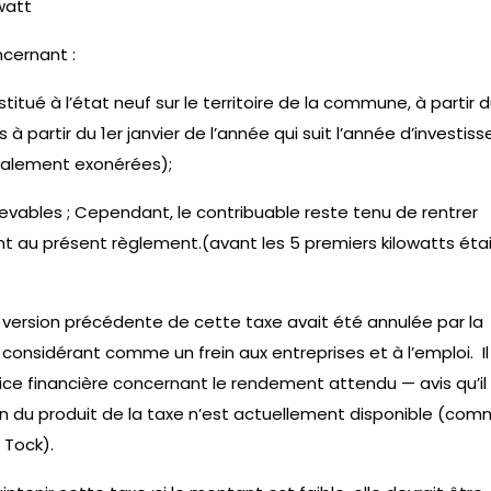
owatt
cernant :
tué à l’état neuf sur le territoire de la commune, à partir d
 à partir du 1er janvier de l’année qui suit l’année d’investi
otalement exonérées);
devables ; Cependant, le contribuable reste tenu de rentrer
 au présent règlement.(avant les 5 premiers kilowatts éta
 version précédente de cette taxe avait été annulée par la
a considérant comme un frein aux entreprises et à l’emploi. Il
trice financière concernant le rendement attendu — avis qu’il
 du produit de la taxe n’est actuellement disponible (co
 Tock).