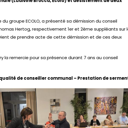
ale (Ludivine Brocca, Ecolo) et désistement de deux
e du groupe ECOLO, a présenté sa démission du conseil
omas Hertog, respectivement 1er et 2ème suppléants sur la
nvient de prendre acte de cette démission et de ces deux
ry la remercie pour sa présence durant 7 ans au conseil
 qualité de conseiller communal – Prestation de serment