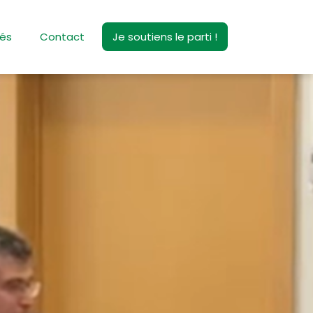
tés
Contact
Je soutiens le parti !