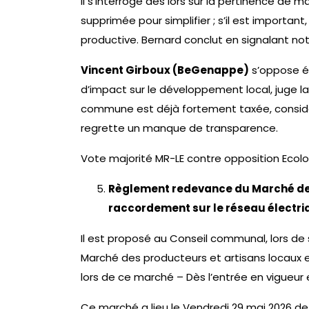
Il s’interroge dès lors sur la pertinence de ma
supprimée pour simplifier ; s’il est important,
productive. Bernard conclut en signalant not
Vincent Girboux (BeGenappe)
s’oppose é
d’impact sur le développement local, juge la
commune est déjà fortement taxée, consid
regrette un manque de transparence.
Vote majorité MR-LE contre opposition Ecol
Règlement redevance du Marché des p
raccordement sur le réseau électri
Il est proposé au Conseil communal, lors de
Marché des producteurs et artisans locaux et
lors de ce marché – Dès l’entrée en vigueur 
Ce marché a lieu le Vendredi 29 mai 2026 de