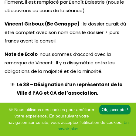
Flament, il est remplacé par Benoît Balestrie (nous le
découvrons au cours de la séance).
Vincent Girboux (Be Genappe)
: le dossier aurait dû
être complet avec son nom dans le dossier 7 jours
francs avant le conseil.
Note de Ecolo
: nous sommes d’accord avec la
remarque de Vincent. Il y a dissymétrie entre les
obligations de la majorité et de la minorité.
Le 38 – Désignation d’un représentant de la
Ville à l’AG et CA de l’association.
Il y a lieu de pourvoir au remplacement de Stéphane
🍪 Nous utilisons des cookies pour améliorer
Ok, jaccepte !
Flament, il est remplacé par Benoît Huts.
votre expérience. En poursuivant votre
navigation sur ce site, vous acceptez l'utilisation de cookies.
En
Vérification de caisse de la Directrice
savoir plus