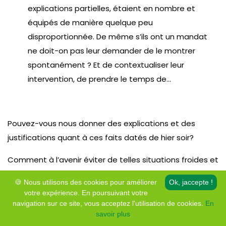
explications partielles, étaient en nombre et
équipés de manière quelque peu
disproportionnée. De même s’ils ont un mandat
ne doit-on pas leur demander de le montrer
spontanément ? Et de contextualiser leur
intervention, de prendre le temps de…
Pouvez-vous nous donner des explications et des
justifications quant à ces faits datés de hier soir?
Comment à l’avenir éviter de telles situations froides et
intimidantes ?
🍪 Nous utilisons des cookies pour améliorer
Ok, jaccepte !
votre expérience. En poursuivant votre
Gérard Couronné répond qu’il est d’accord que c’est
navigation sur ce site, vous acceptez l'utilisation de cookies.
En
impressionnant pour les hébergeurs et que ca ne
savoir plus
devrait pas se faire comme cela. Mais qu’il ne sait pas